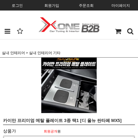
로그인
회원가입
주문조회
마이페이지
실내 인테리어
>
실내 인테리어 기타
카이만 프리미엄 메탈 플레이트 3종 택1 [디 올뉴 싼타페 MX5]
상품가
회원공개
원