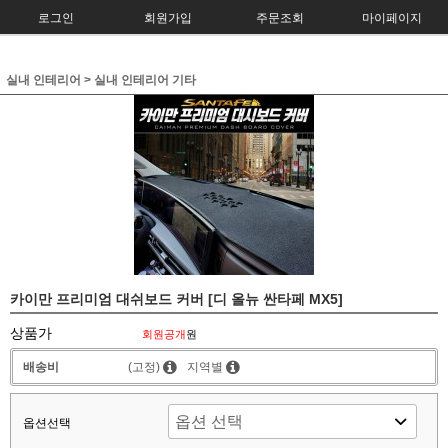
로그인
회원가입
주문조회
마이페이지
실내 인테리어
>
실내 인테리어 기타
카이만 프리미엄 대쉬보드 커버 [디 올뉴 싼타페 MX5]
상품가
회원공개
원
배송비
(고정)
지역별
옵션선택