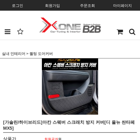
로그인
회원가입
주문조회
마이페이지
실내 인테리어
>
퀄팅 도어커버
[가솔린/하이브리드]아칸 스웨버 스크래치 방지 커버[디 올뉴 싼타페
MX5]
상품가
회원공개
원