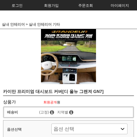
로그인
회원가입
주문조회
마이페이지
실내 인테리어
>
실내 인테리어 기타
카이만 프리미엄 대시보드 커버[디 올뉴 그랜져 GN7]
상품가
회원공개
원
배송비
(고정)
지역별
옵션선택