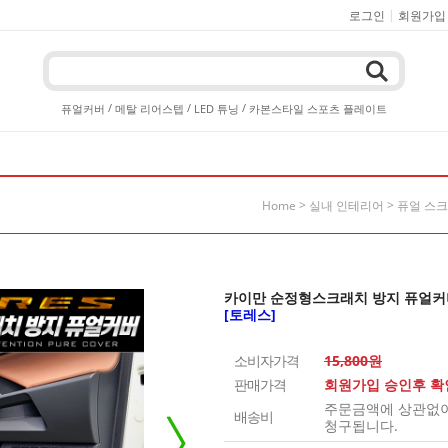
|
로그인
회원가입
/
/
/
퓨얼커버
메탈 리어스텝
LED 튜닝
카본스타일 스포츠 플레이트
>
>
Home
실내 인테리어
퓨얼 스
카이만 순정형스크래치 방지 퓨얼커
[토레스]
소비자가격
15,800원
판매가격
회원가입 승인후 
주문금액에 상관없이 
배송비
청구됩니다.