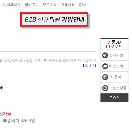
|
|
|
|
|
|
마이페이지
장바구니
주문조회
고객센터
Q&A
공지사항
>
> 카이만 순정형스크래치 방지 퓨얼커버
크래치 방지커버
쌍용
[토레스]
배송조회
1:1문의
버
오늘본상품
T O P
확인가능
배송비가 3,500원