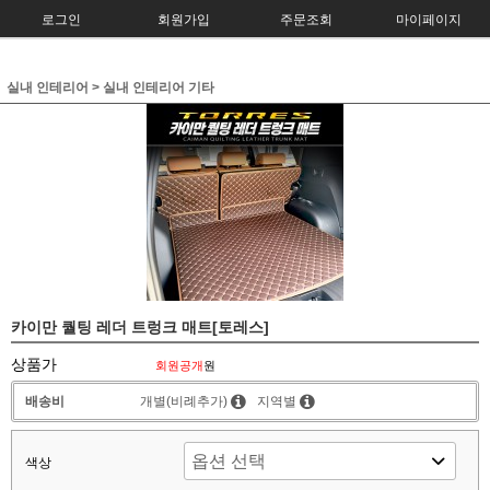
로그인
회원가입
주문조회
마이페이지
실내 인테리어
>
실내 인테리어 기타
카이만 퀄팅 레더 트렁크 매트[토레스]
상품가
회원공개
원
배송비
개별(비례추가)
지역별
색상