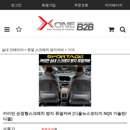
로그인
회원가입
주문조회
마이페이지
실내 인테리어
>
퓨얼 스크래치 방지커버
>
기아
카이만 순정형스크래치 방지 퓨얼커버 [디올뉴스포티지 NQ5 가솔린/
디젤]
상품가
회원공개
원