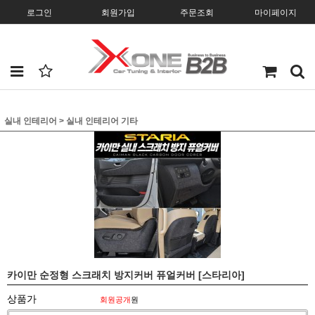
로그인
회원가입
주문조회
마이페이지
실내 인테리어
>
실내 인테리어 기타
카이만 순정형 스크래치 방지커버 퓨얼커버 [스타리아]
상품가
회원공개
원