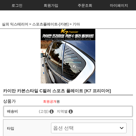
로그인
회원가입
주문조회
마이페이지
실외 익스테리어
>
스포츠플레이트-[카본]
>
기아
카이만 카본스타일 C필러 스포츠 플레이트 [K7 프리미어]
상품가
회원공개
원
배송비
(고정)
지역별
타입