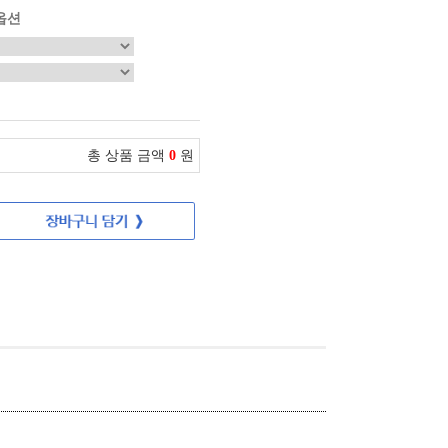
옵션
총 상품 금액
0
원