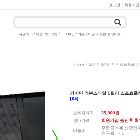
|
로그인
회원가입
/
/
/
퓨얼커버
메탈 리어스텝
LED 튜닝
카본스타일 스포츠 플레이트
>
>
Home
실외 익스테리어
스포츠플레이
카이만 카본스타일 C필러 스포츠플
[K5]
소비자가격
35,000원
판매가격
회원가입 승인후 
주문금액에 상관없이 
배송비
청구됩니다.