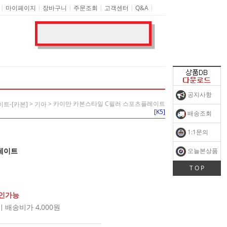
|
|
|
|
|
|
마이페이지
장바구니
주문조회
고객센터
Q&A
공지사항
>
> 카이만 카본스타일 C필러 스포츠플레이트
트-[카본]
기아
[K5]
배송조회
1:1문의
레이트
오늘본상품
T O P
확인가능
배송비가 4,000원