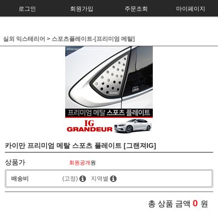
로그인
회원가입
주문조회
마이페이지
실외 익스테리어
>
스포츠플레이트-[프리미엄 메탈]
카이만 프리미엄 메탈 스포츠 플레이트 [그랜져IG]
상품가
회원공개
원
배송비
(고정)
지역별
0
총 상품 금액
원