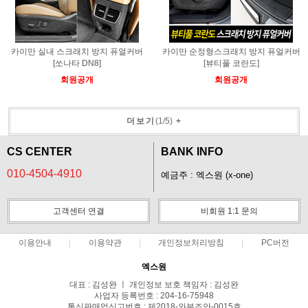
카이만 실내 스크래치 방지 퓨얼커버
카이만 순정형스크래치 방지 퓨얼커버
[쏘나타 DN8]
[뷰티풀 코란도]
회원공개
회원공개
더보기
(
1
/
5
)
+
CS CENTER
BANK INFO
010-4504-4910
예금주 : 엑스원 (x-one)
고객센터 연결
비회원 1:1 문의
이용안내
이용약관
개인정보처리방침
PC버전
엑스원
대표 : 김성완 ㅣ 개인정보 보호 책임자 : 김성완
사업자 등록번호 : 204-16-75948
통신판매업신고번호 : 제2018-와부조안-0015호