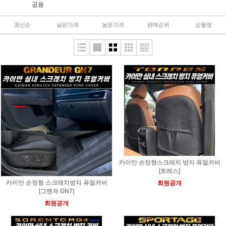
공용
최신순
낮은가격
높은가격
판매순위
상품명
카이만 순정형스크래치 방지 퓨얼커버
[토레스]
카이만 순정형 스크래치방지 퓨얼커버
회원공개
[그랜져 GN7]
회원공개