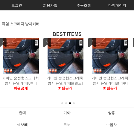
로그인
회원가입
주문조회
마이페이지
퓨얼 스크래치 방지커버
BEST ITEMS
7
8
9
카이만 순정형스크래치
카이만 순정형스크래치
카이만 순정형스크래치
방지 퓨얼커버[말리부]
방지 퓨얼커버[크루즈]
방지 퓨얼커버[투리스모]
회원공개
회원공개
회원공개
현대
기아
쌍용
쉐보레
르노
수입차